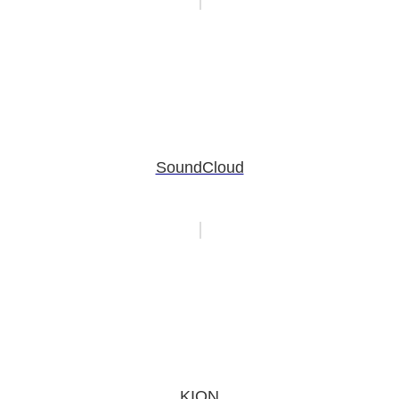
SoundCloud
KION