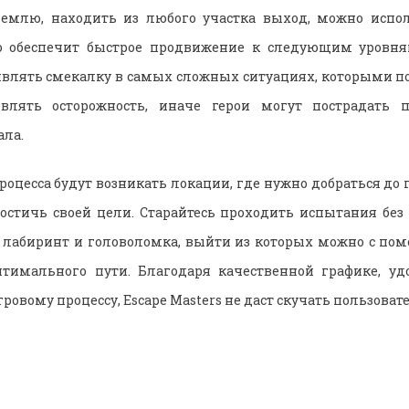
землю, находить из любого участка выход, можно испо
это обеспечит быстрое продвижение к следующим уровням
являть смекалку в самых сложных ситуациях, которыми п
являть осторожность, иначе герои могут пострадать 
ала.
роцесса будут возникать локации, где нужно добраться до 
достичь своей цели. Старайтесь проходить испытания без
т лабиринт и головоломка, выйти из которых можно с по
тимального пути. Благодаря качественной графике, удо
овому процессу, Escape Masters не даст скучать пользоват