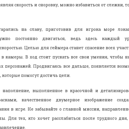
являя скорость и сноровку, можно избавиться от слежки, 
тарались на славу, приготовив для игрока море лок
ужно постоянно двигаться, ведь здесь каждый ур
коростью. Целью для геймера станет спасение всех участ
в камеры. В ход стоит пускать все свои умения, чтобы н
х персонажей. Продвигаясь все дальше, появляется воз
, которые помогут достичь цели.
 наполнение, выполненное в красочной и детализиров
асками, качественное двумерное изображение созд
ния в игре. Не забывайте о главной миссии, направленно
ы. Для тех, кто хочет расслабиться после трудного дня,
азвлечение.