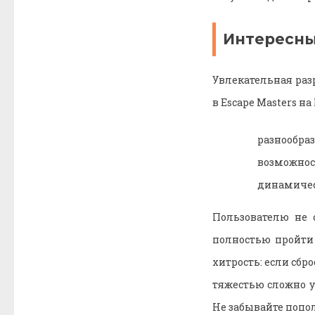
Интересн
Увлекательная раз
в Escape Masters н
разнообраз
возможнос
динамичес
Пользователю не 
полностью пройти 
хитрость: если сбр
тяжестью сложно у
Не забывайте попо