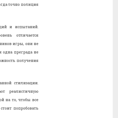
тогда точно полиция
аций и испытаний.
овень отличается
ников игры, они не
и одна преграда не
можность получения
анной стилизации.
ают реалистичную
й на то, чтобы все
 стоит попробовать