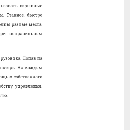
льзовать взрывные
. Главное, быстро
олны разные места.
при неправильном
грузовика. Попав на
 потерь. На каждом
мощью собственного
бству управления,
елю.