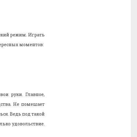
ский режим. Играть
нтересных моментов:
ои руки. Главное,
дства. Не помешает
ься. Ведь под такой
лько удовольствие.