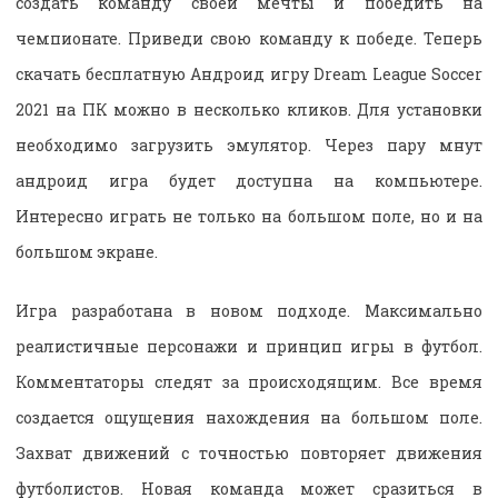
создать команду своей мечты и победить на
чемпионате. Приведи свою команду к победе. Теперь
скачать бесплатную Андроид игру Dream League Soccer
2021 на ПК можно в несколько кликов. Для установки
необходимо загрузить эмулятор. Через пару мнут
андроид игра будет доступна на компьютере.
Интересно играть не только на большом поле, но и на
большом экране.
Игра разработана в новом подходе. Максимально
реалистичные персонажи и принцип игры в футбол.
Комментаторы следят за происходящим. Все время
создается ощущения нахождения на большом поле.
Захват движений с точностью повторяет движения
футболистов. Новая команда может сразиться в