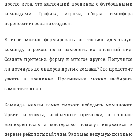
просто игра, это настоящий поединок с футбольными
командами. Графика, игроки, общая атмосфера
переносят игрока на стадион.
В игре можно формировать не только идеальную
команду игроков, но и изменять их внешний вид.
Создать прически, форму и многое другое. Получится
ли дотянуть до лидеров других команд? Это предстоит
узнать в поединке. Противника можно выбирать
самостоятельно.
Команда мечты точно сможет победить чемпионат.
Яркие костюмы, необычные прически, а главное
маневренность и мастерство помогут вырваться в
первые рейтинги таблицы. Занимая ведущую позицию