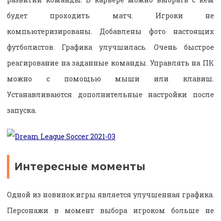
будет проходить матч. Игроки не
компьютеризированы. Добавлены фото настоящих
футболистов. Графика улучшилась. Очень быстрое
реагирование на заданные команды. Управлять на ПК
можно с помощью мыши или клавиш.
Устанавливаются дополнительные настройки после
запуска.
Интересные моменты
Одной из новинок игры является улучшенная графика.
Персонажи в момент выбора игроком больше не