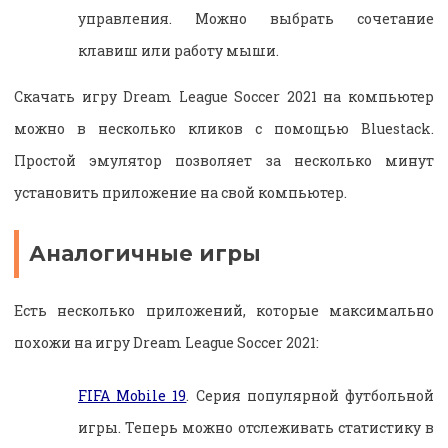
управления. Можно выбрать сочетание
клавиш или работу мыши.
Скачать игру Dream League Soccer 2021 на компьютер
можно в несколько кликов с помощью Bluestack.
Простой эмулятор позволяет за несколько минут
установить приложение на свой компьютер.
Аналогичные игры
Есть несколько приложений, которые максимально
похожи на игру Dream League Soccer 2021:
FIFA Mobile 19
. Серия популярной футбольной
игры. Теперь можно отслеживать статистику в