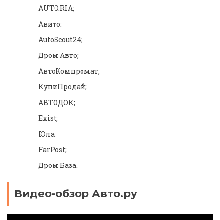
AUTO.RIA;
Авито;
AutoScout24;
Дром Авто;
АвтоКомпромат;
КупиПродай;
АВТОДОК;
Exist;
Юла;
FarPost;
Дром База.
Видео-обзор Авто.ру